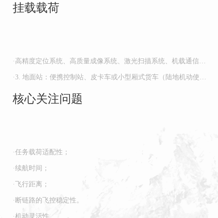
挂载载荷
·高精度定位系统、高质量成像系统、激光扫描系统、机载通信中
继设备、重力梯度仪、航空磁探仪；
·3. 地面站：便携控制站、皮卡车或小型厢式货车（陆地机动使
用）、差分基站、链路地面终端、机载卫通设备、陆基卫通控制
核心关注问题
站；机巢式无人机起降平台。
·任务载荷适配性；
·续航时间；
·飞行距离；
·断链路的飞控稳定性。
·机动灵活性